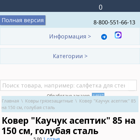
0
Полная версия
8-800-551-66-13
Информация
>
Категории
>
Обработано заказов
14937
Главная
\
Ковры грязезащитные
\
Ковер "Каучук асептик" 85
на 150 см, голубая сталь
Ковер "Каучук асептик" 85 на
150 см, голубая сталь
5.00
1 отзыв