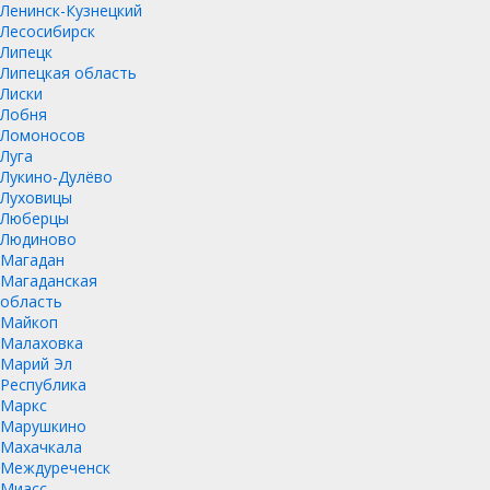
Ленинск-Кузнецкий
Лесосибирск
Липецк
Липецкая область
Лиски
Лобня
Ломоносов
Луга
Лукино-Дулёво
Луховицы
Люберцы
Людиново
Магадан
Магаданская
область
Майкоп
Малаховка
Марий Эл
Республика
Маркс
Марушкино
Махачкала
Междуреченск
Миасс