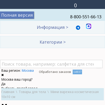
0
Полная версия
8-800-551-66-13
Информация
>
Категории
>
Ваш регион:
Москва
Обработано заказов
14937
✖
Москва ваш город?
Да
Выбрать другой город
Главная
\
Товары для тела
\
Мини варежка косметическая
10х10 см