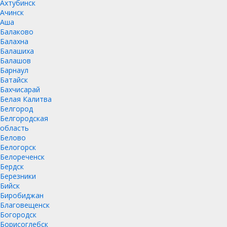
Ахтубинск
Ачинск
Аша
Балаково
Балахна
Балашиха
Балашов
Барнаул
Батайск
Бахчисарай
Белая Калитва
Белгород
Белгородская
область
Белово
Белогорск
Белореченск
Бердск
Березники
Бийск
Биробиджан
Благовещенск
Богородск
Борисоглебск