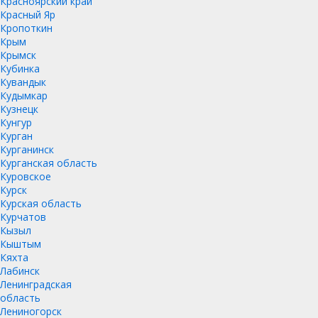
Красноярский край
Красный Яр
Кропоткин
Крым
Крымск
Кубинка
Кувандык
Кудымкар
Кузнецк
Кунгур
Курган
Курганинск
Курганская область
Куровское
Курск
Курская область
Курчатов
Кызыл
Кыштым
Кяхта
Лабинск
Ленинградская
область
Лениногорск