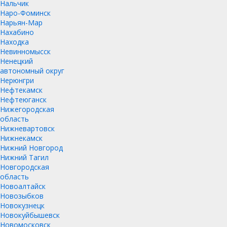
Нальчик
Наро-Фоминск
Нарьян-Мар
Нахабино
Находка
Невинномысск
Ненецкий
автономный округ
Нерюнгри
Нефтекамск
Нефтеюганск
Нижегородская
область
Нижневартовск
Нижнекамск
Нижний Новгород
Нижний Тагил
Новгородская
область
Новоалтайск
Новозыбков
Новокузнецк
Новокуйбышевск
Новомосковск