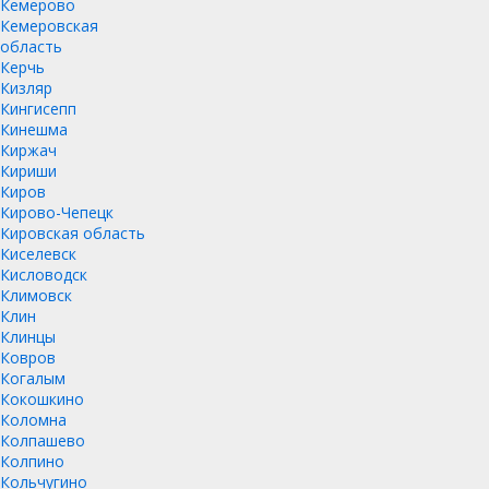
Кемерово
Кемеровская
область
Керчь
Кизляр
Кингисепп
Кинешма
Киржач
Кириши
Киров
Кирово-Чепецк
Кировская область
Киселевск
Кисловодск
Климовск
Клин
Клинцы
Ковров
Когалым
Кокошкино
Коломна
Колпашево
Колпино
Кольчугино