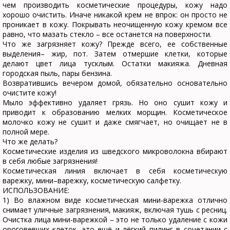
чем производить косметические процедуры, кожу надо
хорошо очистить. Иначе никакой крем не впрок: он просто не
проникает в кожу. Покрывать неочищенную кожу кремом все
равно, что мазать стекло – все останется на поверхности.
Что же загрязняет кожу? Прежде всего, ее собственные
выделения– жир, пот. Затем отмершие клетки, которые
делают цвет лица тусклым. Остатки макияжа. Дневная
городская пыль, пары бензина.
Возвратившись вечером домой, обязательно основательно
очистите кожу!
Мыло эффективно удаляет грязь. Но оно сушит кожу и
приводит к образованию мелких морщин. Косметическое
молочко кожу не сушит и даже смягчает, но очищает не в
полной мере.
Что же делать?
Косметические изделия из шведского микроволокна вбирают
в себя любые загрязнения!
Косметическая линия включает в себя косметическую
варежку, мини–варежку, косметическую салфетку.
ИСПОЛЬЗОВАНИЕ:
1) Во влажном виде косметическая мини-варежка отлично
снимает уличные загрязнения, макияж, включая тушь с ресниц.
Очистка лица мини-варежкой – это не только удаление с кожи
ороговевших клеток, это ещё и лёгкий пилинг в сочетании с