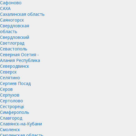
Сафоново
САХА
Сахалинская область
Саяногорск
Свердловская
область
Свердловский
Светлоград
Севастополь
Северная Осетия -
Алания Республика
Северодвинск
Северск
Селятино
Сергиев Посад
Серов
Серпухов
Сертолово
Сестрорецк
Симферополь
Славгород
Славянск-на-Кубани
Смоленск
Смоленская область