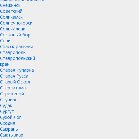
Снежинск
Советский
Соликамск
Солнечногорск
Соль-Илецк
Сосновый бор
Сочи
Спасск-дальний
Ставрополь
Ставропольский
край
Старая Купавна
Старая Русса
Старый Оскол
Стерлитамак
Стрежевой
Ступино
Судак
Сургут
Сухой Лог
Сходня
Сызрань
Сыктывкар