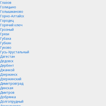
Глазов
Голицыно
Голышманово
Горно-Алтайск
Городец
Горячий ключ
Грозный
Грязи
Губаха
Губкин
Гуково
Гусь-Хрустальный
Дагестан
Дедовск
Дербент
Джанкой
Дзержинск
Дзержинский
Димитровград
Динская
Дмитров
Добрянка
Долгопрудный
Домодедово