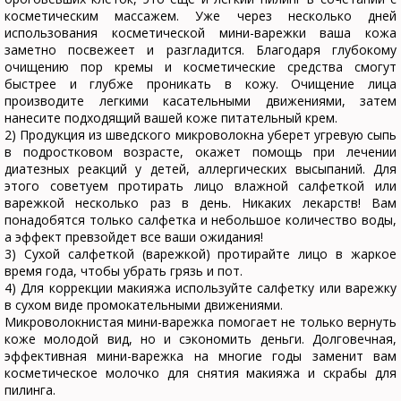
косметическим массажем. Уже через несколько дней
использования косметической мини-варежки ваша кожа
заметно посвежеет и разгладится. Благодаря глубокому
очищению пор кремы и косметические средства смогут
быстрее и глубже проникать в кожу. Очищение лица
производите легкими касательными движениями, затем
нанесите подходящий вашей коже питательный крем.
2) Продукция из шведского микроволокна уберет угревую сыпь
в подростковом возрасте, окажет помощь при лечении
диатезных реакций у детей, аллергических высыпаний. Для
этого советуем протирать лицо влажной салфеткой или
варежкой несколько раз в день. Никаких лекарств! Вам
понадобятся только салфетка и небольшое количество воды,
а эффект превзойдет все ваши ожидания!
3) Сухой салфеткой (варежкой) протирайте лицо в жаркое
время года, чтобы убрать грязь и пот.
4) Для коррекции макияжа используйте салфетку или варежку
в сухом виде промокательными движениями.
Микроволокнистая мини-варежка помогает не только вернуть
коже молодой вид, но и сэкономить деньги. Долговечная,
эффективная мини-варежка на многие годы заменит вам
косметическое молочко для снятия макияжа и скрабы для
пилинга.