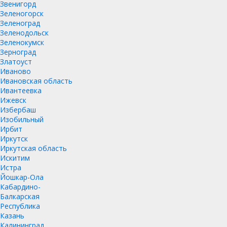
Звенигорд
Зеленогорск
Зеленоград
Зеленодольск
Зеленокумск
Зерноград
Златоуст
Иваново
Ивановская область
Ивантеевка
Ижевск
Избербаш
Изобильный
Ирбит
Иркутск
Иркутская область
Искитим
Истра
Йошкар-Ола
Кабардино-
Балкарская
Республика
Казань
Калининград