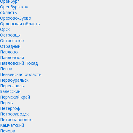
Оренбург
Оренбургская
область
Орехово-Зуево
Орловская область
Орск
Островцы
Острогожск
Отрадный
Павлово
Павловская
Павловский Посад
Пенза
Пензенская область
Первоуральск
Переславль-
Залесский
Пермский край
Пермь
Петергоф
Петрозаводск
Петропавловск-
Камчатский
Печора