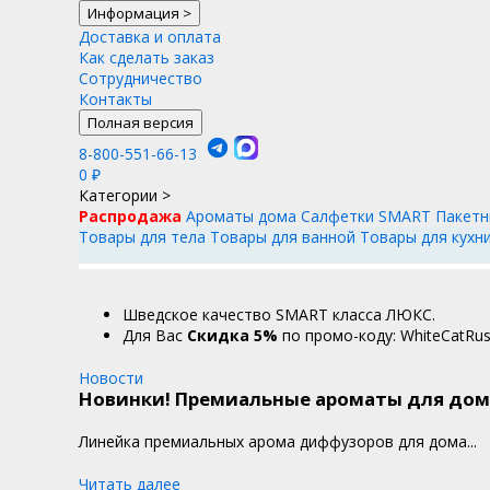
Информация
>
Доставка и оплата
Как сделать заказ
Сотрудничество
Контакты
Полная версия
8-800-551-66-13
0
₽
Категории
>
Распродажа
Ароматы дома
Салфетки SMART
Пакетн
Товары для тела
Товары для ванной
Товары для кухн
Шведское качество SMART класса ЛЮКС.
Для Вас
Cкидка 5%
по промо-коду: WhiteCatRus
Новости
Новинки! Премиальные ароматы для дом
Линейка премиальных арома диффузоров для дома...
Читать далее