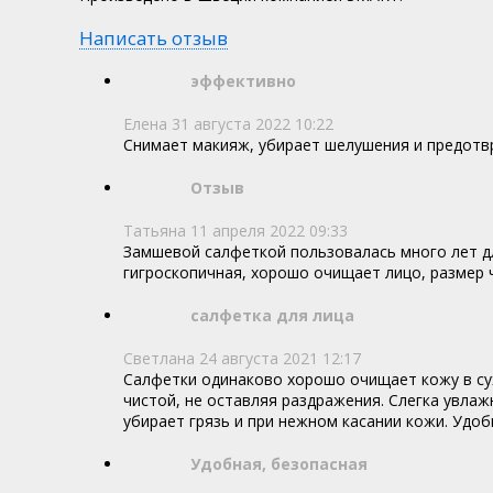
Написать отзыв
эффективно
Елена
31 августа 2022 10:22
Снимает макияж, убирает шелушения и предотв
Отзыв
Татьяна
11 апреля 2022 09:33
Замшевой салфеткой пользовалась много лет дл
гигроскопичная, хорошо очищает лицо, размер ч
салфетка для лица
Светлана
24 августа 2021 12:17
Салфетки одинаково хорошо очищает кожу в сух
чистой, не оставляя раздражения. Слегка увла
убирает грязь и при нежном касании кожи. Удоб
Удобная, безопасная