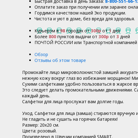
Быстрая доставка в день заказа:
8-800-551-66-1
Оплатите заказ при получении или заранее онла
Гордимся качеством нашей Эко продукции.
Чистота и уют в доме, без вреда для здоровья.
Курьером в
98
городах от
300р
от
1
дня
Более
800
пунктов выдачи от
300р
от
3
дней
ПОЧТОЙ РОССИИ или Транспортной компанией 
Обзор
Отзывы об этом товаре
Промокайте лицо микроволокнистой замшей аккуратно
нежную кожу вокруг глаз во избежание морщинок! Ми
Сухими салфетками удобно пользоваться в жаркое вр
Это следует делать промокательными движениями. Са
каждый день.
Салфетки для лица прослужат вам долгие годы.
Уход. Салфетки для лица (замша) стираются вручную
Не гладить и не сушить на горячих батареях!
Размер: 20х20 см.
Цвета: розовый.
Произведено в Швеции компанией SMART.