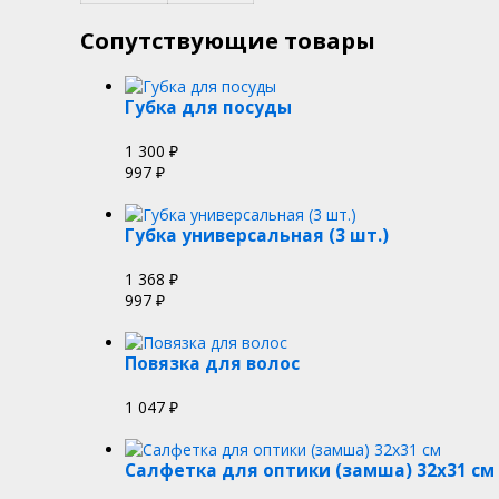
Сопутствующие товары
Губка для посуды
1 300
₽
997
₽
Губка универсальная (3 шт.)
1 368
₽
997
₽
Повязка для волос
1 047
₽
Салфетка для оптики (замша) 32х31 см