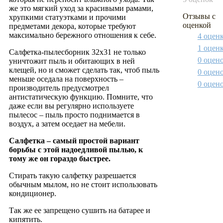
же это мягкий уход за красивыми рамами,
Отзывы с
хрупкими статуэтками и прочими
оценкой
предметами декора, которые требуют
максимально бережного отношения к себе.
4 оцен
1 оцен
Салфетка-пылесборник 32x31 не только
0 оцен
уничтожит пыль и обитающих в ней
клещей, но и сможет сделать так, чтоб пыль
0 оцен
меньше оседала на поверхность –
0 оцен
производитель предусмотрел
антистатическую функцию. Помните, что
даже если вы регулярно используете
пылесос – пыль просто поднимается в
воздух, а затем оседает на мебели.
Салфетка – самый простой вариант
борьбы с этой надоедливой пылью, к
тому же он гораздо быстрее.
Стирать такую салфетку разрешается
обычным мылом, но не стоит использовать
кондиционер.
Так же ее запрещено сушить на батарее и
кипятить.