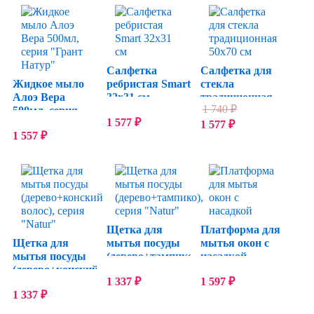
Салфетка
Салфетка для
Жидкое мыло
ребристая Smart
стекла
Алоэ Вера
32х31 см
традиционная
1 740
₽
500мл, серия
50х70 см
1 577
₽
"Грант Натур"
1 577
₽
1 557
₽
Щетка для
Платформа для
Щетка для
мытья посуды
мытья окон с
мытья посуды
(дерево+тампико),
насадкой
(дерево+конский
серия "Natur"
1 337
₽
1 597
₽
волос), серия
1 337
₽
"Natur"