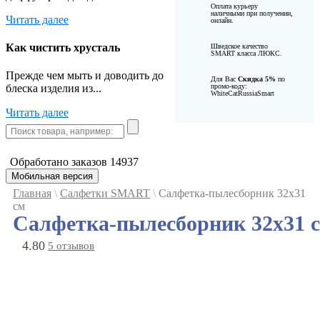
Оплата курьеру
наличными при получении,
Читать далее
онлайн.
Как чистить хрусталь
Шведское качество
SMART класса ЛЮКС.
Прежде чем мыть и доводить до
Для Вас
Cкидка 5%
по
промо-коду:
блеска изделия из...
WhiteCatRussiaSmart
Читать далее
Обработано заказов
14937
Мобильная версия
Главная
\
Салфетки SMART
\
Салфетка-пылесборник 32х31
см
Салфетка-пылесборник 32х31 
4.80
5 отзывов