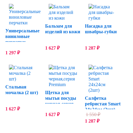
Бальзам для
Насадка для
Универсальные
изделий из кожи
швабры-губки
виниловые
перчатки
1 627
₽
1 287
₽
1 297
₽
Стальная
мочалка (2 шт)
Щетка для
мытья посуды
Салфетка
черная,серия
ребристая Smart
1 627
₽
Premium
24х24см (2шт)
1 627
₽
1 550
₽
1 287
₽