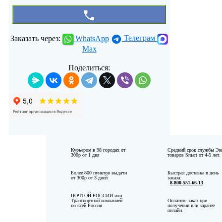
Заказать через:
WhatsApp
Телеграм
Max
Поделиться:
Курьером в
98
городах от
Средний срок службы Эк
300р
от
1
дня
товаров Smart от 4-5 лет.
Более
800
пунктов выдачи
Быстрая доставка в день
от
300р
от
3
дней
заказа:
8-800-551-66-13
ПОЧТОЙ РОССИИ или
Транспортной компанией
Оплатите заказ при
по всей России
получении или заранее
онлайн.