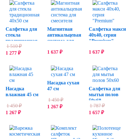
Салфетка для
Магнитная
Салфетка макси
стекла
антикальцевая
40х40, серия
традиционная
система для
"Premium"
1 510
₽
40х50 см
смесителя
1 637
₽
1 637
₽
1 277
₽
Насадка сухая
Насадка
47 см
Салфетка для
влажная 45 см
мытья полов
1 450
₽
50х60
1 450
₽
1 787
₽
1 267
₽
1 267
₽
1 657
₽