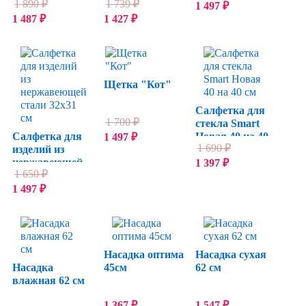
1 890
₽
1 739
₽
Smart
1 497
₽
1 487
₽
1 427
₽
Щетка "Кот"
Салфетка для
1 700
₽
стекла Smart
Салфетка для
Новая 40 на 40
1 497
₽
1 690
₽
изделий из
см
нержавеющей
1 397
₽
1 650
₽
стали 32х31 см
1 497
₽
Насадка оптима
Насадка сухая
Насадка
45см
62 см
влажная 62 см
1 367
₽
1 547
₽