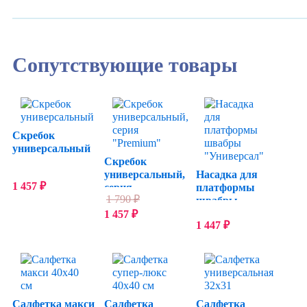
Сопутствующие товары
Скребок
универсальный
Скребок
универсальный,
Насадка для
1 457
₽
серия
платформы
1 790
₽
"Premium"
швабры
"Универсал"
1 457
₽
1 447
₽
Салфетка макси
Салфетка
Салфетка