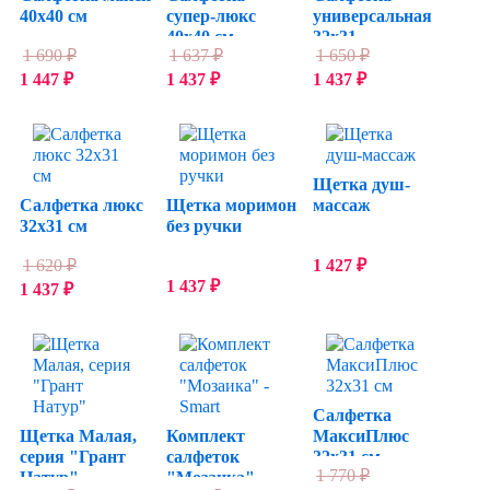
40х40 см
супер-люкс
универсальная
40х40 см
32x31
1 690
₽
1 637
₽
1 650
₽
1 447
₽
1 437
₽
1 437
₽
Щетка душ-
Салфетка люкс
Щетка моримон
массаж
32х31 см
без ручки
1 620
₽
1 427
₽
1 437
₽
1 437
₽
Салфетка
Щетка Малая,
Комплект
МаксиПлюс
серия "Грант
салфеток
32х31 см
1 770
₽
Натур"
"Мозаика" -