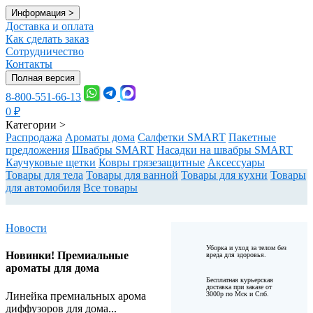
Информация
>
Доставка и оплата
Как сделать заказ
Сотрудничество
Контакты
Полная версия
8-800-551-66-13
0
₽
Категории
>
Распродажа
Ароматы дома
Салфетки SMART
Пакетные
предложения
Швабры SMART
Насадки на швабры SMART
Каучуковые щетки
Ковры грязезащитные
Аксессуары
Товары для тела
Товары для ванной
Товары для кухни
Товары
для автомобиля
Все товары
Новости
Уборка и уход за телом без
Новинки! Премиальные
вреда для здоровья.
ароматы для дома
Бесплатная курьерская
доставка при заказе от
Линейка премиальных арома
3000р по Мск и Спб.
диффузоров для дома...