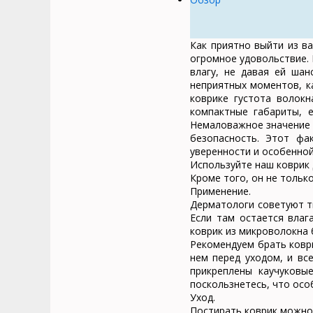
Как приятно выйти из ва
огромное удовольствие.
влагу, не давая ей шан
неприятных моментов, к
коврике густота волок
компактные габариты, 
Немаловажное значение 
безопасность. Этот фа
уверенности и особенной
Используйте наш коврик 
Кроме того, он не только
Применение.
Дерматологи советуют т
Если там остается влаг
коврик из микроволокна 
Рекомендуем брать коври
нем перед уходом, и вс
прикреплены каучуковы
поскользнетесь, что осо
Уход.
Постирать коврик можно