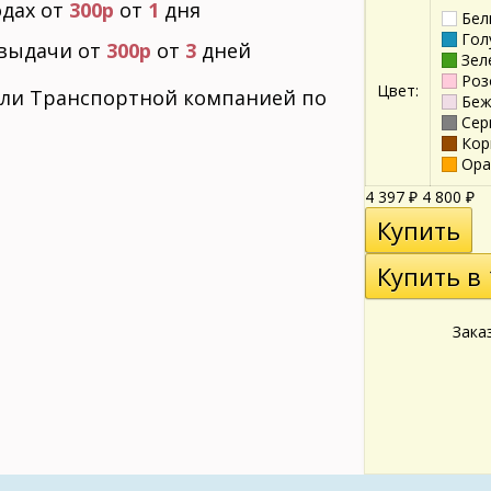
дах от
300р
от
1
дня
Бел
Гол
выдачи от
300р
от
3
дней
Зел
Роз
Цвет:
ли Транспортной компанией по
Беж
Сер
Кор
Ора
4 397
4 800
₽
₽
Зака