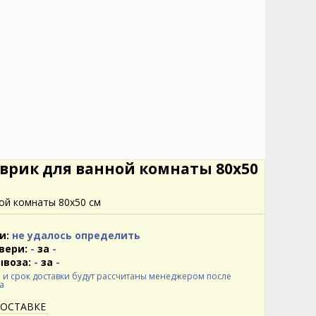
врик для ванной комнаты 80х50
ой комнаты 80х50 см
и:
не удалось определить
вери:
-
за
-
ывоза:
-
за
-
 и срок доставки будут рассчитаны менеджером после
а
ДОСТАВКЕ