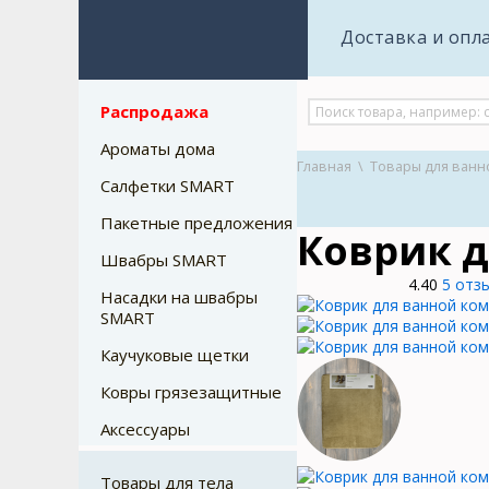
Доставка и опл
Распродажа
Ароматы дома
Главная
\
Товары для ванн
Салфетки SMART
Пакетные предложения
Коврик д
Швабры SMART
4.40
5 отз
Насадки на швабры
SMART
Каучуковые щетки
Ковры грязезащитные
Аксессуары
Товары для тела