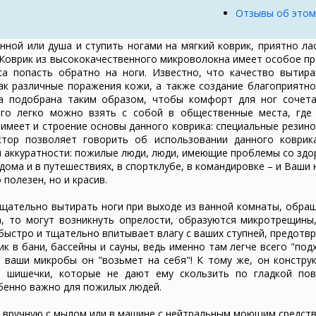
Отзывы об этом
нной или душа и ступить ногами на мягкий коврик, приятно л
 Коврик из высококачественного микроволокна имеет особое пр
са попасть обратно на ноги. Известно, что качество вытир
ак различные поражения кожи, а также создание благоприятно
на подобрана таким образом, чтобы комфорт для ног сочета
его легко можно взять с собой в общественные места, где 
имеет и строение основы данного коврика: специальные резино
ктор позволяет говорить об использовании данного коврик
 аккуратности: пожилые люди, люди, имеющие проблемы со здо
дома и в путешествиях, в спортклубе, в командировке – и Ваши 
 полезен, но и красив.
щательно вытирать ноги при выходе из ванной комнаты, обра
а, то могут возникнуть опрелости, образуются микротрещины
быстро и тщательно впитывает влагу с ваших ступней, предотв
к в бани, бассейны и сауны, ведь именно там легче всего "по
е ваши микробы он "возьмет на себя"! К тому же, он констру
е шишечки, которые не дают ему скользить по гладкой пов
бенно важно для пожилых людей.
 вручную с мылом или в машине с нейтральным моющим средств