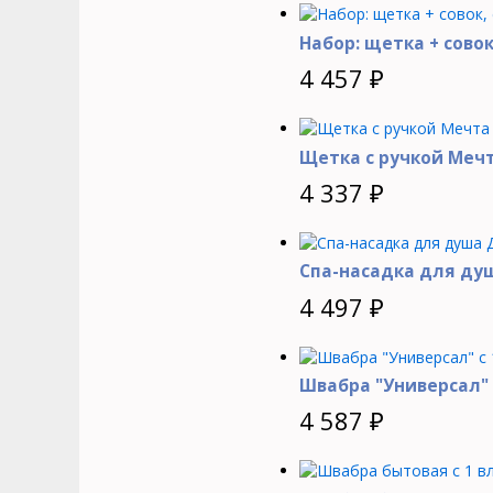
Набор: щетка + совок
4 457
₽
Щетка с ручкой Меч
4 337
₽
Спа-насадка для ду
4 497
₽
Швабра "Универсал" 
4 587
₽