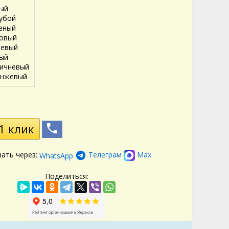
ый
убой
еный
овый
евый
ый
ичневый
нжевый
зать через:
Телеграм
Max
WhatsApp
Поделиться: