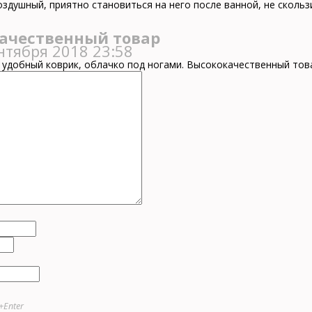
оздушный, приятно становиться на него после ванной, не скольз
ачественный товар
нтября 2018 23:58
удобный коврик, облачко под ногами. Высококачественный тов
l+Enter