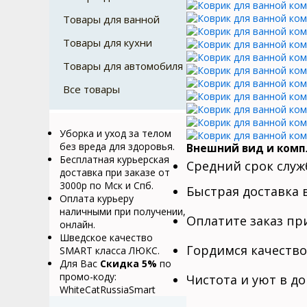
Товары для ванной
Товары для кухни
Товары для автомобиля
Все товары
Уборка и уход за телом
без вреда для здоровья.
Внешний вид и комп
Бесплатная курьерская
Средний срок служб
доставка при заказе от
3000р по Мск и Спб.
Быстрая доставка в
Оплата курьеру
наличными при получении,
Оплатите заказ пр
онлайн.
Шведское качество
Гордимся качество
SMART класса ЛЮКС.
Для Вас
Cкидка 5%
по
промо-коду:
Чистота и уют в до
WhiteCatRussiaSmart