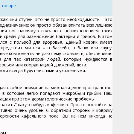
 товаре
аскающий ступни. Это не просто необходимость – это
едназначение: он просто обязан впитать всю лишнюю
ания ног напрямую связано с возникновением таких
й среды для размножения бактерий и грибов. В этом
лся с пользой для здоровья. Данный коврик имеет
предстоит мыться – в бассейн, в баню или сауну.
вые компоненты не дают ему скользить, обеспечивая
а для тех категорий людей, которые нуждаются в
ровьем или координацией движений, дети.
ноги всегда будут чистыми и ухоженными.
щая особое внимание на межпальцевое пространство.
, в которые легко попадают микробы и грибки. Наш
ращая при этом дерматологические проблемы.
дхватить" какую-нибудь инфекцию. Просто постойте на
ктивно очень удобен. С обратной стороны к коврику
ерхности кафельного пола. Вы на нем никогда не
ом.