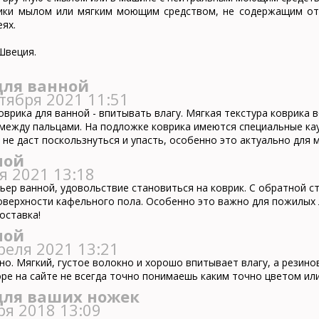
ики мылом или мягким моющим средством, не содержащим отб
ях.
Швеция.
для ванной
тября 2021 11:51
врика для ванной - впитывать влагу. Мягкая текстура коврика вб
 между пальцами. На подложке коврика имеются специальные ка
 не даст поскользнуться и упасть, особенно это актуально для 
ной
я 2021 13:18
ьер ванной, удовольствие становиться на коврик. С обратной с
оверхности кафельного пола. Особенно это важно для пожилых л
оставка!
ной
реля 2021 13:21
о. Мягкий, густое волокно и хорошо впитывает влагу, а резино
ре на сайте не всегда точно понимаешь каким точно цветом или
для ваших ножек
ря 2018 13:09