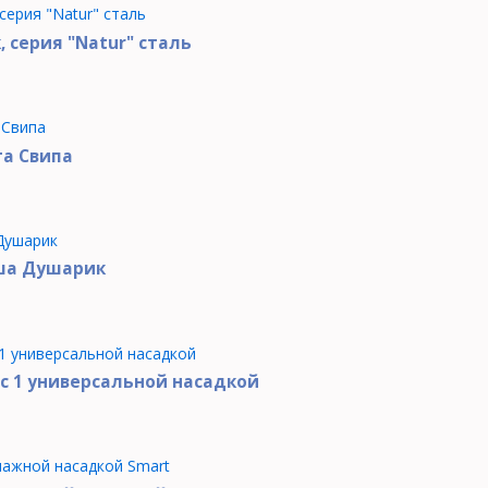
, серия "Natur" сталь
та Свипа
ша Душарик
с 1 универсальной насадкой