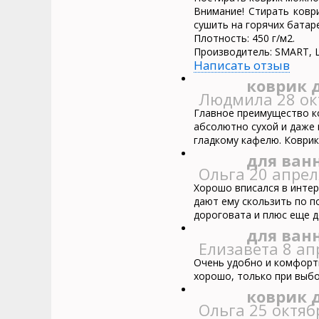
Внимание! Стирать ковр
сушить на горячих батаре
Плотность: 450 г/м2.
Производитель: SMART, 
Написать отзыв
коврик 
Людмила
28 ок
Главное преимущество ко
абсолютно сухой и даже
гладкому кафелю. Коврик
для ван
Ольга
20 апрел
Хорошо вписался в интер
дают ему скользить по п
дороговата и плюс еще д
для ван
Елизавета
8 ап
Очень удобно и комфортн
хорошо, только при выбо
коврик 
Ольга
25 октяб