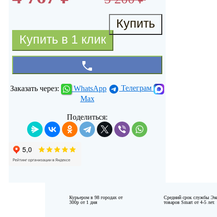
Заказать через:
WhatsApp
Телеграм
Max
Поделиться:
Курьером в
98
городах от
Средний срок службы Эк
300р
от
1
дня
товаров Smart от 4-5 лет.