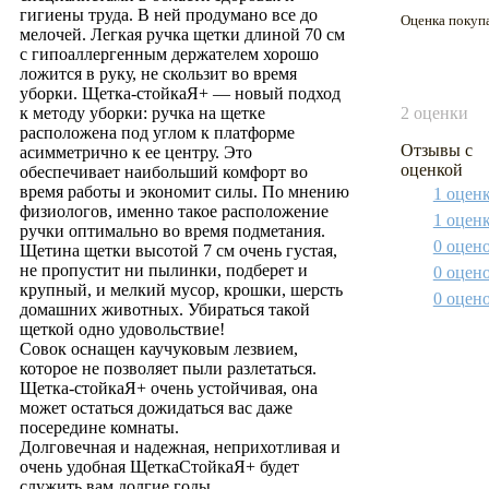
гигиены труда. В ней продумано все до
Оценка покуп
мелочей. Легкая ручка щетки длиной 70 см
с гипоаллергенным держателем хорошо
ложится в руку, не скользит во время
уборки. Щетка-стойкаЯ+ — новый подход
к методу уборки: ручка на щетке
2 оценки
расположена под углом к платформе
Отзывы с
асимметрично к ее центру. Это
оценкой
обеспечивает наибольший комфорт во
время работы и экономит силы. По мнению
1 оцен
физиологов, именно такое расположение
1 оцен
ручки оптимально во время подметания.
0 оцен
Щетина щетки высотой 7 см очень густая,
не пропустит ни пылинки, подберет и
0 оцен
крупный, и мелкий мусор, крошки, шерсть
0 оцен
домашних животных. Убираться такой
щеткой одно удовольствие!
Совок оснащен каучуковым лезвием,
которое не позволяет пыли разлетаться.
Щетка-стойкаЯ+ очень устойчивая, она
может остаться дожидаться вас даже
посередине комнаты.
Долговечная и надежная, неприхотливая и
очень удобная ЩеткаСтойкаЯ+ будет
служить вам долгие годы.