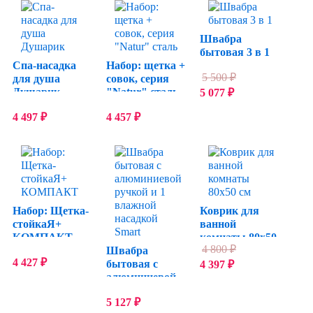
Швабра
бытовая 3 в 1
Спа-насадка
Набор: щетка +
5 500
₽
для душа
совок, серия
Душарик
"Natur" сталь
5 077
₽
4 497
₽
4 457
₽
Набор: Щетка-
Коврик для
стойкаЯ+
ванной
КОМПАКТ
комнаты 80х50
4 800
₽
Швабра
см
4 427
₽
бытовая с
4 397
₽
алюминиевой
ручкой и 1
5 127
₽
влажной