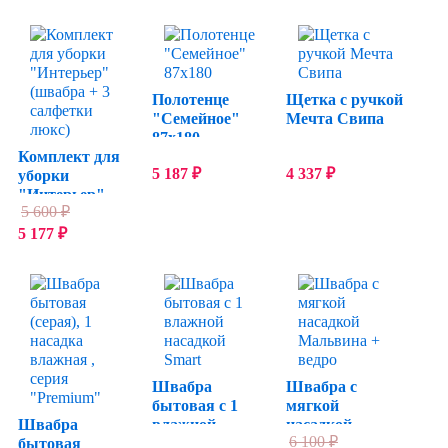
насадкой Smart
Полотенце
Щетка с ручкой
"Семейное"
Мечта Свипа
87х180
Комплект для
5 187
₽
4 337
₽
уборки
"Интерьер"
5 600
₽
(швабра + 3
салфетки люкс)
5 177
₽
Швабра
Швабра с
бытовая с 1
мягкой
Швабра
влажной
насадкой
6 100
₽
бытовая
насадкой Smart
Мальвина +