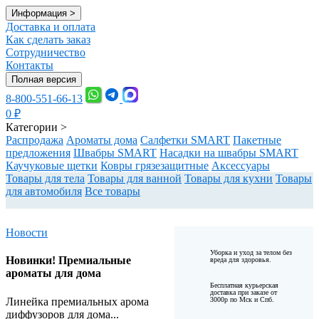
Информация
>
Доставка и оплата
Как сделать заказ
Сотрудничество
Контакты
Полная версия
8-800-551-66-13
0
₽
Категории
>
Распродажа
Ароматы дома
Салфетки SMART
Пакетные
предложения
Швабры SMART
Насадки на швабры SMART
Каучуковые щетки
Ковры грязезащитные
Аксессуары
Товары для тела
Товары для ванной
Товары для кухни
Товары
для автомобиля
Все товары
Новости
Уборка и уход за телом без
Новинки! Премиальные
вреда для здоровья.
ароматы для дома
Бесплатная курьерская
доставка при заказе от
Линейка премиальных арома
3000р по Мск и Спб.
диффузоров для дома...