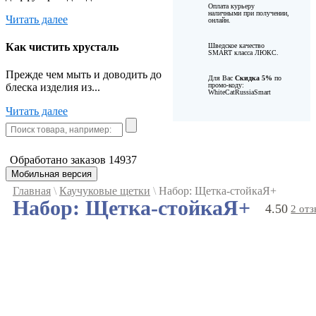
Оплата курьеру
наличными при получении,
Читать далее
онлайн.
Как чистить хрусталь
Шведское качество
SMART класса ЛЮКС.
Прежде чем мыть и доводить до
Для Вас
Cкидка 5%
по
промо-коду:
блеска изделия из...
WhiteCatRussiaSmart
Читать далее
Обработано заказов
14937
Мобильная версия
Главная
\
Каучуковые щетки
\
Набор: Щетка-стойкаЯ+
Набор: Щетка-стойкаЯ+
4.50
2 от