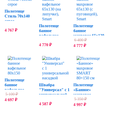
Полотенце
Стиль 70x140
серое
Полотенце
Полотенце
4 767
₽
банное
банное
вафельное
махровое 65х130
6 400
₽
65х130 (на
(с пуговицей),
4 770
₽
липучке), Smart
Smart
4 777
₽
Полотенце
банное
Швабра
Полотенце
вафельное
"Универсал" с 1
«Банное»
5 100
₽
80х150
универсальной
махровое
5 350
₽
насадкой
SMART 80×150
4 697
₽
4 587
₽
см
4 997
₽