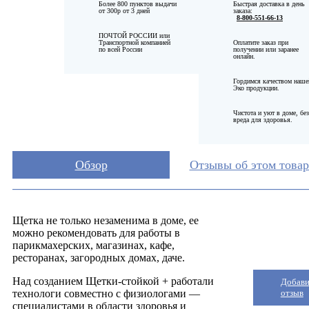
Более
800
пунктов выдачи
Быстрая доставка в день
от
300р
от
3
дней
заказа:
8-800-551-66-13
ПОЧТОЙ РОССИИ или
Транспортной компанией
Оплатите заказ при
по всей России
получении или заранее
онлайн.
Гордимся качеством наше
Эко продукции.
Чистота и уют в доме, без
вреда для здоровья.
Обзор
Отзывы об этом товар
Щетка не только незаменима в доме, ее
можно рекомендовать для работы в
парикмахерских, магазинах, кафе,
ресторанах, загородных домах, даче.
Над созданием Щетки-стойкой + работали
Добави
технологи совместно с физиологами —
отзыв
специалистами в области здоровья и