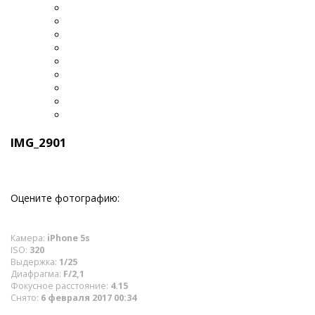
IMG_2901
Оцените фотографию:
Камера:
iPhone 5s
ISO:
320
Выдержка:
1/25
Диафрагма:
F/2,1
Фокусное расстояние:
4.15
Снято:
6 февраля 2017 00:34