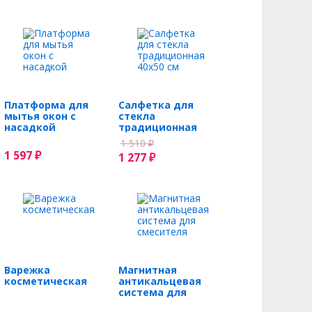
Платформа для
Салфетка для
мытья окон с
стекла
насадкой
традиционная
40х50 см
1 510
₽
1 597
₽
1 277
₽
Варежка
Магнитная
косметическая
антикальцевая
система для
смесителя