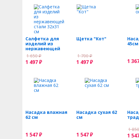
Салфетка для
Щетка "Кот"
Наса
изделий из
45см
нержавеющей
стали 32х31 см
1 650
1 700
₽
₽
1 36
1 497
1 497
₽
₽
Насадка влажная
Насадка сухая 62
Наса
62 см
см
трад
1 85
1 547
1 547
₽
₽
1 54