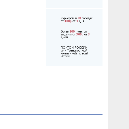
Курьером в
98
городах
от
300р
от
1
дня
Более
800
пунктов
выдачи от
300р
от
3
дней
ПОЧТОЙ РОССИИ
или Транспортной
компанией по всей
России