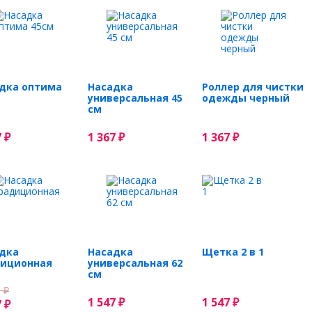
дка оптима
Насадка
Роллер для чистки
универсальная 45
одежды черный
см
7
1 367
1 367
₽
₽
₽
дка
Насадка
Щетка 2 в 1
иционная
универсальная 62
см
0
₽
1 547
1 547
7
₽
₽
₽