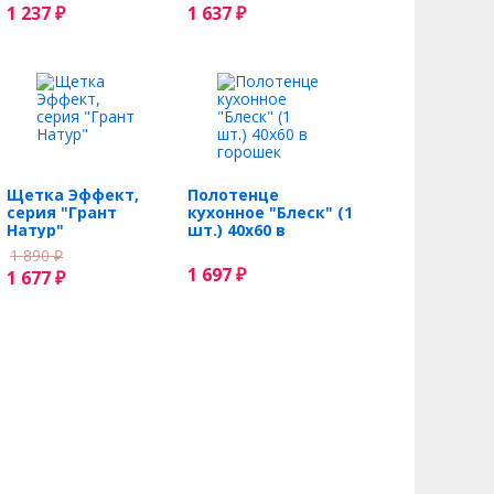
1 237
1 637
₽
₽
Щетка Эффект,
Полотенце
серия "Грант
кухонное "Блеск" (1
Натур"
шт.) 40х60 в
горошек
1 890
₽
1 697
1 677
₽
₽