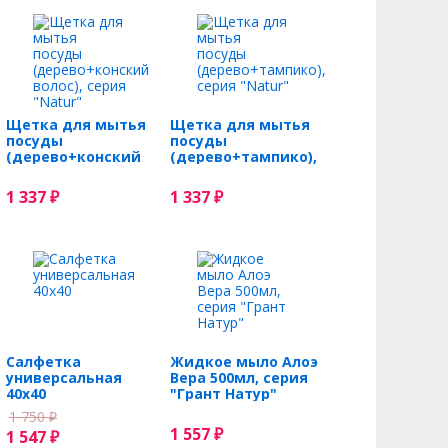
Щетка для мытья
Щетка для мытья
посуды
посуды
(дерево+конский
(дерево+тампико),
волос), серия
серия "Natur"
"Natur"
1 337
1 337
₽
₽
Салфетка
Жидкое мыло Алоэ
универсальная
Вера 500мл, серия
40x40
"Грант Натур"
1 750
₽
1 557
1 547
₽
₽