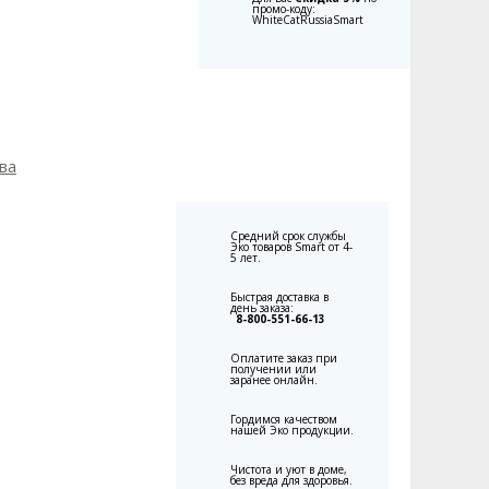
промо-коду:
WhiteCatRussiaSmart
ва
Средний срок службы
Эко товаров Smart от 4-
5 лет.
Быстрая доставка в
день заказа:
8-800-551-66-13
Оплатите заказ при
получении или
заранее онлайн.
Гордимся качеством
нашей Эко продукции.
Чистота и уют в доме,
без вреда для здоровья.