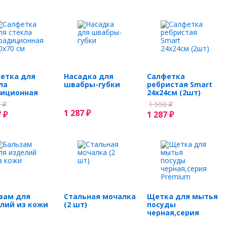
етка для
Насадка для
Салфетка
ла
швабры-губки
ребристая Smart
иционная
24х24см (2шт)
0 см
0
1 550
₽
₽
1 287
7
₽
1 287
₽
₽
зам для
Стальная мочалка
Щетка для мытья
лий из кожи
(2 шт)
посуды
черная,серия
Premium