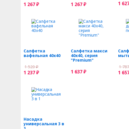
1 62
1 267
1 267
₽
₽
Салфетка
Салфетка макси
Салф
вафельная 40х40
40х40, серия
мыть
"Premium"
1 520
1 78
₽
1 637
1 237
₽
1 65
₽
Насадка
универсальная 3 в
1