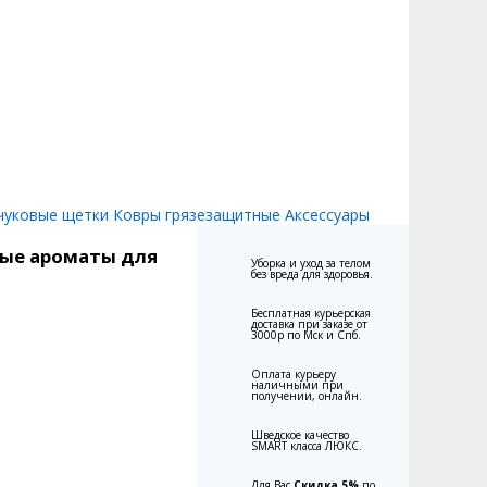
чуковые щетки
Ковры грязезащитные
Аксессуары
ые ароматы для
Уборка и уход за телом
без вреда для здоровья.
Бесплатная курьерская
доставка при заказе от
3000р по Мск и Спб.
Оплата курьеру
наличными при
получении, онлайн.
Шведское качество
SMART класса ЛЮКС.
Для Вас
Cкидка 5%
по