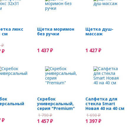
етка люкс
Щетка моримон
Щетка душ-
1 см
без ручки
массаж
0
₽
1 437
1 427
7
₽
₽
₽
бок
Скребок
Салфетка для
ерсальный
универсальный,
стекла Smart
серия "Premium"
Новая 40 на 40 см
1 790
1 690
₽
₽
7
₽
1 457
1 397
₽
₽