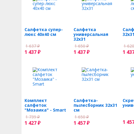
Салфетка супер-
Салфетка
Салф
люкс 40х40 см
универсальная
32х3
32x31
1 637
1 650
1 62
₽
₽
1 437
1 437
1 43
₽
₽
Комплект
Салфетка-
Скре
салфеток
пылесборник 32х31
унив
"Мозаика" - Smart
см
1 739
1 650
₽
₽
1 45
1 427
1 457
₽
₽