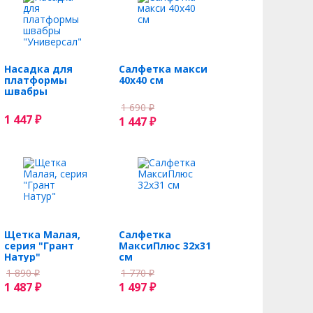
Насадка для
Салфетка макси
платформы
40х40 см
швабры
"Универсал"
1 690
₽
1 447
₽
1 447
₽
Щетка Малая,
Салфетка
серия "Грант
МаксиПлюс 32х31
Натур"
см
1 890
1 770
₽
₽
1 487
1 497
₽
₽