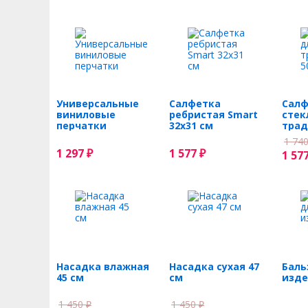
Универсальные
Салфетка
Салф
виниловые
ребристая Smart
стек
перчатки
32х31 см
трад
50х7
1 74
1 297
1 577
₽
₽
1 57
Насадка влажная
Насадка сухая 47
Баль
45 см
см
изде
1 450
1 450
₽
₽