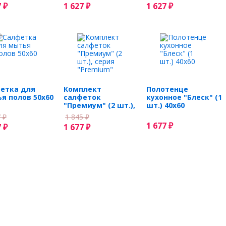
7
1 627
1 627
₽
₽
₽
етка для
Комплект
Полотенце
я полов 50х60
салфеток
кухонное "Блеск" (1
"Премиум" (2 шт.),
шт.) 40х60
серия "Premium"
7
1 845
₽
₽
1 677
7
1 677
₽
₽
₽