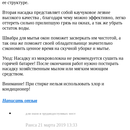
ее структуре.
Вторая насадка представляет собой каучуковое лезвие
высокого качества , благодаря чему можно эффективно, легко
оттереть сильно прилипшую грязь на окнах, а так же убрать
остаток воды.
Швабра для мытья окон поможет засверкать им чистотой, а
так она же поможет своей обладательнице значительно
сэкономить ценное время на скучной уборке и мытье.
Уход: Насадку из микроволокна не рекомендуется сушить на
горячей батарее! После окончания работ нужно постирать
насадку хозяйственным мылом или мягким моющим
средством.
Внимание! При стирке нельзя использовать хлор и
кондиционер!
Написать отзыв
для окон и труднодоступных мест
Раиса
21 марта 2019 13:33