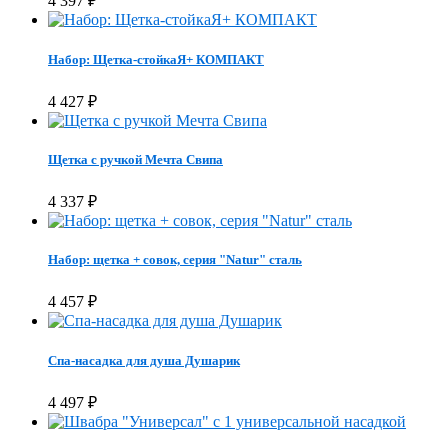
4 397
₽
Набор: Щетка-стойкаЯ+ КОМПАКТ
4 427
₽
Щетка с ручкой Мечта Свипа
4 337
₽
Набор: щетка + совок, серия "Natur" сталь
4 457
₽
Спа-насадка для душа Душарик
4 497
₽