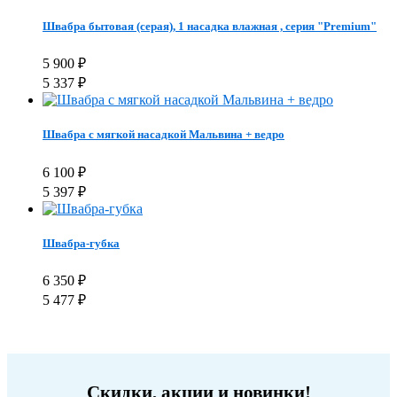
Швабра бытовая (серая), 1 насадка влажная , серия "Premium"
5 900
₽
5 337
₽
Швабра с мягкой насадкой Мальвина + ведро
6 100
₽
5 397
₽
Швабра-губка
6 350
₽
5 477
₽
Скидки, акции и новинки!