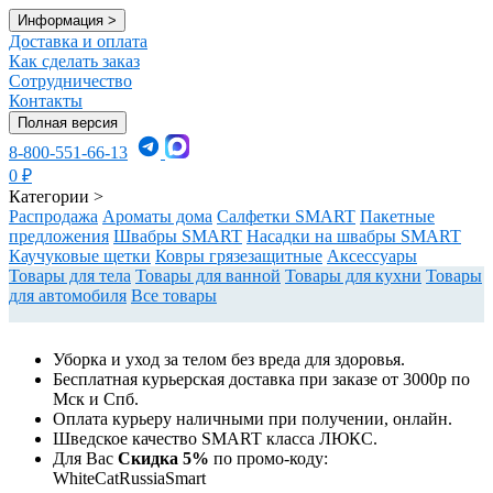
Информация
>
Доставка и оплата
Как сделать заказ
Сотрудничество
Контакты
Полная версия
8-800-551-66-13
0
₽
Категории
>
Распродажа
Ароматы дома
Салфетки SMART
Пакетные
предложения
Швабры SMART
Насадки на швабры SMART
Каучуковые щетки
Ковры грязезащитные
Аксессуары
Товары для тела
Товары для ванной
Товары для кухни
Товары
для автомобиля
Все товары
Уборка и уход за телом без вреда для здоровья.
Бесплатная курьерская доставка при заказе от 3000р по
Мск и Спб.
Оплата курьеру наличными при получении, онлайн.
Шведское качество SMART класса ЛЮКС.
Для Вас
Cкидка 5%
по промо-коду:
WhiteCatRussiaSmart