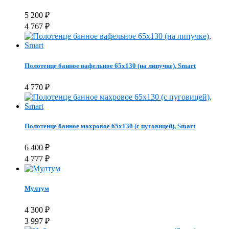
5 200
₽
4 767
₽
Полотенце банное вафельное 65х130 (на липучке), Smart
4 770
₽
Полотенце банное махровое 65х130 (с пуговицей), Smart
6 400
₽
4 777
₽
Мултум
4 300
₽
3 997
₽