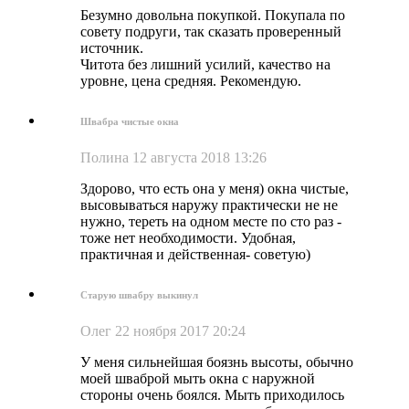
Безумно довольна покупкой. Покупала по
совету подруги, так сказать проверенный
источник.
Читота без лишний усилий, качество на
уровне, цена средняя. Рекомендую.
Швабра чистые окна
Полина
12 августа 2018 13:26
Здорово, что есть она у меня) окна чистые,
высовываться наружу практически не не
нужно, тереть на одном месте по сто раз -
тоже нет необходимости. Удобная,
практичная и действенная- советую)
Старую швабру выкинул
Олег
22 ноября 2017 20:24
У меня сильнейшая боязнь высоты, обычно
моей шваброй мыть окна с наружной
стороны очень боялся. Мыть приходилось