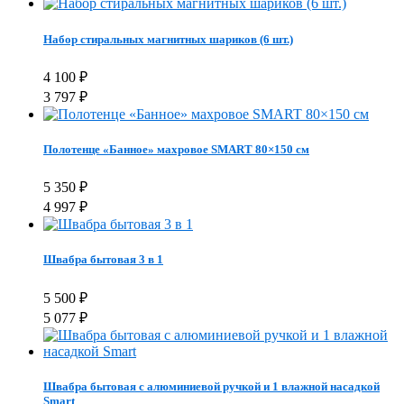
Набор стиральных магнитных шариков (6 шт.)
4 100
₽
3 797
₽
Полотенце «Банное» махровое SMART 80×150 см
5 350
₽
4 997
₽
Швабра бытовая 3 в 1
5 500
₽
5 077
₽
Швабра бытовая с алюминиевой ручкой и 1 влажной насадкой
Smart