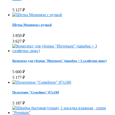
5 127
₽
Щетка Моримон с ручкой
3 850
₽
3 627
₽
Комплект для уборки "Интерьер" (швабра + 3 салфетки люкс)
5 600
₽
5 177
₽
Полотенце "Семейное" 87х180
5 187
₽